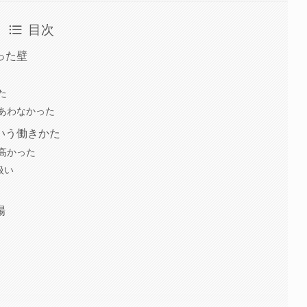
目次
った壁
た
あわなかった
いう働きかた
高かった
扱い
場