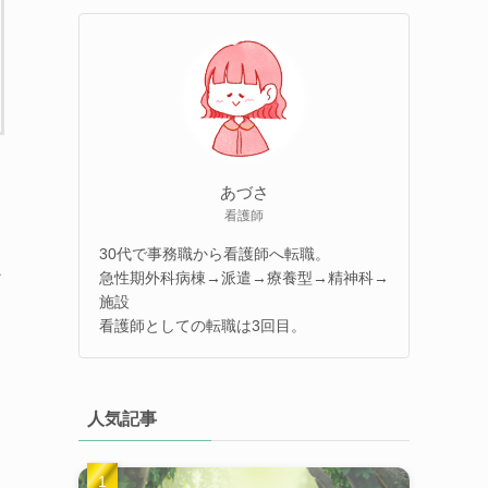
あづさ
看護師
30代で事務職から看護師へ転職。
ン
急性期外科病棟→派遣→療養型→精神科→
施設
看護師としての転職は3回目。
人気記事